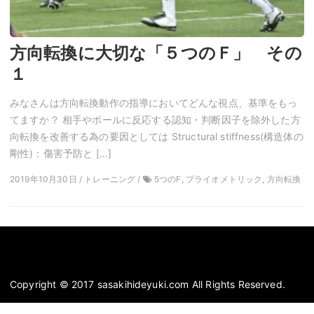
方向転換に大切な「５つのＦ」 その
１
みなさんは方向転換動作の指導においてどんな視点、基準をもっ
てますか？ 相手やボールに反応する認知・判断因子を除外した方
向転換を改善する為の要因としては Structural stiffness(構造体の
剛性)：傷害予防と […]
2019年10月30日 / トレーニング /
5つのF, プライオメトリック, 方向転換
Copyright © 2017 sasakihideyuki.com All Rights Reserved.